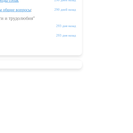
оды собак
290 дней назад
м общие вопросы
:
290 дней назад
ти и трудолюбия"
293 дня назад
293 дня назад