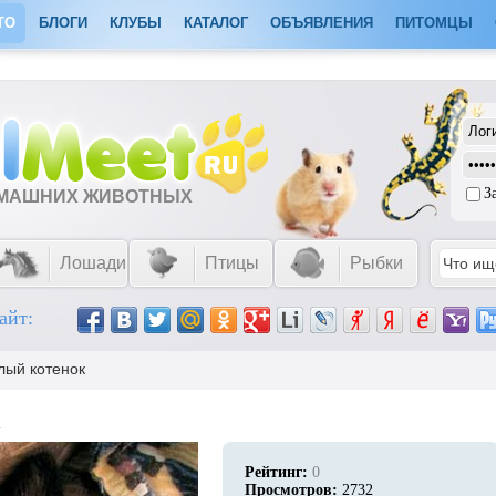
ТО
БЛОГИ
КЛУБЫ
КАТАЛОГ
ОБЪЯВЛЕНИЯ
ПИТОМЦЫ
З
ОМАШНИХ ЖИВОТНЫХ
Лошади
Птицы
Рыбки
айт:
лый котенок
к
Рейтинг:
0
Просмотров:
2732