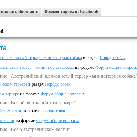
ировать Вконтакте
Комментировать Facebook
м!
та
 шелковистый терьер - миниатюрная собака
в раздел
Породы собак
ковистый терьер - миниатюрная собака
на форуме
Форум общие вопрос
атью "Австралийский шелковистый терьер - миниатюрная собака
ийском терьере
в раздел
Породы собак
ом терьере
на форуме
Форум общие вопросы
:
тью "Всё об австралийском терьере"
ийском келпи
в раздел
Породы собак
ом келпи
на форуме
Форум общие вопросы
:
тью "Всё о австралийском келпи"