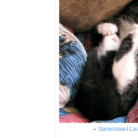
←
Предыдущая
|
Сле