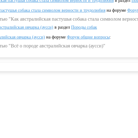
ская пастушья собака стала символом верности и трудолюбия
в раздел
Пор
 пастушья собака стала символом верности и трудолюбия
на форуме
Фору
тью "Как австралийская пастушья собака стала символом вернос
встралийская овчарка (аусси)
в раздел
Породы собак
алийская овчарка (аусси)
на форуме
Форум общие вопросы
:
ью "Всё о породе австралийская овчарка (аусси)"