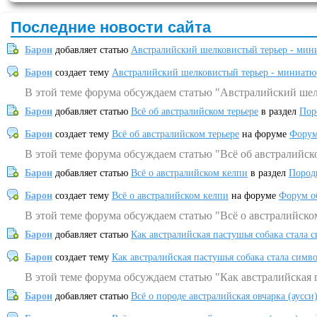
Последние новости сайта
Барон
добавляет статью
Австралийский шелковистый терьер - мин
Барон
создает тему
Австралийский шелковистый терьер - миниатю
В этой теме форума обсуждаем статью "Австралийский шел
Барон
добавляет статью
Всё об австралийском терьере
в раздел
Пор
Барон
создает тему
Всё об австралийском терьере
на форуме
Форум
В этой теме форума обсуждаем статью "Всё об австралийск
Барон
добавляет статью
Всё о австралийском келпи
в раздел
Пород
Барон
создает тему
Всё о австралийском келпи
на форуме
Форум о
В этой теме форума обсуждаем статью "Всё о австралийско
Барон
добавляет статью
Как австралийская пастушья собака стала 
Барон
создает тему
Как австралийская пастушья собака стала симв
В этой теме форума обсуждаем статью "Как австралийская 
Барон
добавляет статью
Всё о породе австралийская овчарка (аусси