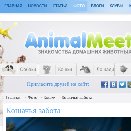
ГЛАВНАЯ
НОВОСТИ
СТАТЬИ
ФОТО
БЛОГИ
КЛУБЫ
ЗНАКОМСТВА ДОМАШНИХ ЖИВОТНЫ
Собаки
Кошки
Лошади
Пригласите друзей на сайт:
»
»
»
Главная
Фото
Кошки
Кошачья забота
Кошачья забота