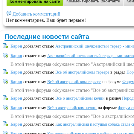
Комментировать Вконтакте
Ком
Комментировать на сайте
Добавить комментарий
Нет комментариев. Ваш будет первым!
Последние новости сайта
Барон
добавляет статью
Австралийский шелковистый терьер - мин
Барон
создает тему
Австралийский шелковистый терьер - миниатю
В этой теме форума обсуждаем статью "Австралийский шел
Барон
добавляет статью
Всё об австралийском терьере
в раздел
Пор
Барон
создает тему
Всё об австралийском терьере
на форуме
Форум
В этой теме форума обсуждаем статью "Всё об австралийск
Барон
добавляет статью
Всё о австралийском келпи
в раздел
Пород
Барон
создает тему
Всё о австралийском келпи
на форуме
Форум о
В этой теме форума обсуждаем статью "Всё о австралийско
Барон
добавляет статью
Как австралийская пастушья собака стала 
Барон
создает тему
Как австралийская пастушья собака стала симв