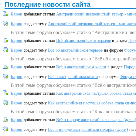
Последние новости сайта
Барон
добавляет статью
Австралийский шелковистый терьер - мин
Барон
создает тему
Австралийский шелковистый терьер - миниатю
В этой теме форума обсуждаем статью "Австралийский шел
Барон
добавляет статью
Всё об австралийском терьере
в раздел
Пор
Барон
создает тему
Всё об австралийском терьере
на форуме
Форум
В этой теме форума обсуждаем статью "Всё об австралийск
Барон
добавляет статью
Всё о австралийском келпи
в раздел
Пород
Барон
создает тему
Всё о австралийском келпи
на форуме
Форум о
В этой теме форума обсуждаем статью "Всё о австралийско
Барон
добавляет статью
Как австралийская пастушья собака стала 
Барон
создает тему
Как австралийская пастушья собака стала симв
В этой теме форума обсуждаем статью "Как австралийская 
Барон
добавляет статью
Всё о породе австралийская овчарка (аусси
Барон
создает тему
Всё о породе австралийская овчарка (аусси)
на 