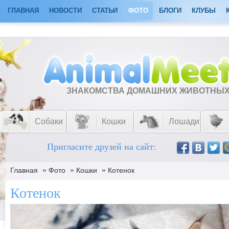
ГЛАВНАЯ
НОВОСТИ
СТАТЬИ
ФОТО
БЛОГИ
КЛУБЫ
ЗНАКОМСТВА ДОМАШНИХ ЖИВОТНЫ
Собаки
Кошки
Лошади
Пригласите друзей на сайт:
»
»
»
Главная
Фото
Кошки
Котенок
Котенок