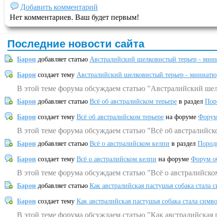
Добавить комментарий
Нет комментариев. Ваш будет первым!
Последние новости сайта
Барон
добавляет статью
Австралийский шелковистый терьер - мин
Барон
создает тему
Австралийский шелковистый терьер - миниатю
В этой теме форума обсуждаем статью "Австралийский шел
Барон
добавляет статью
Всё об австралийском терьере
в раздел
Пор
Барон
создает тему
Всё об австралийском терьере
на форуме
Форум
В этой теме форума обсуждаем статью "Всё об австралийск
Барон
добавляет статью
Всё о австралийском келпи
в раздел
Пород
Барон
создает тему
Всё о австралийском келпи
на форуме
Форум о
В этой теме форума обсуждаем статью "Всё о австралийско
Барон
добавляет статью
Как австралийская пастушья собака стала 
Барон
создает тему
Как австралийская пастушья собака стала симв
В этой теме форума обсуждаем статью "Как австралийская 