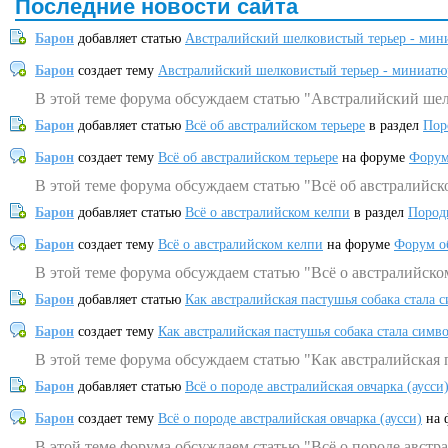
Последние новости сайта
Барон
добавляет статью
Австралийский шелковистый терьер - мин
Барон
создает тему
Австралийский шелковистый терьер - миниатю
В этой теме форума обсуждаем статью "Австралийский шел
Барон
добавляет статью
Всё об австралийском терьере
в раздел
Пор
Барон
создает тему
Всё об австралийском терьере
на форуме
Форум
В этой теме форума обсуждаем статью "Всё об австралийск
Барон
добавляет статью
Всё о австралийском келпи
в раздел
Пород
Барон
создает тему
Всё о австралийском келпи
на форуме
Форум о
В этой теме форума обсуждаем статью "Всё о австралийско
Барон
добавляет статью
Как австралийская пастушья собака стала 
Барон
создает тему
Как австралийская пастушья собака стала симв
В этой теме форума обсуждаем статью "Как австралийская 
Барон
добавляет статью
Всё о породе австралийская овчарка (аусси
Барон
создает тему
Всё о породе австралийская овчарка (аусси)
на 
В этой теме форума обсуждаем статью "Всё о породе австра