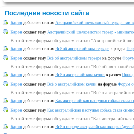
Последние новости сайта
Барон
добавляет статью
Австралийский шелковистый терьер - мин
Барон
создает тему
Австралийский шелковистый терьер - миниатю
В этой теме форума обсуждаем статью "Австралийский шел
Барон
добавляет статью
Всё об австралийском терьере
в раздел
Пор
Барон
создает тему
Всё об австралийском терьере
на форуме
Форум
В этой теме форума обсуждаем статью "Всё об австралийск
Барон
добавляет статью
Всё о австралийском келпи
в раздел
Пород
Барон
создает тему
Всё о австралийском келпи
на форуме
Форум о
В этой теме форума обсуждаем статью "Всё о австралийско
Барон
добавляет статью
Как австралийская пастушья собака стала 
Барон
создает тему
Как австралийская пастушья собака стала симв
В этой теме форума обсуждаем статью "Как австралийская 
Барон
добавляет статью
Всё о породе австралийская овчарка (аусси