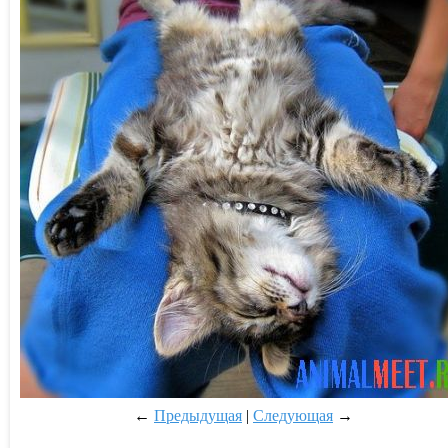
←
Предыдущая
|
Следующая
→