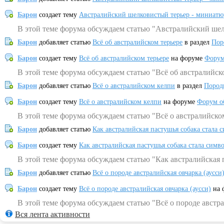
Барон
создает тему
Австралийский шелковистый терьер - миниатю
В этой теме форума обсуждаем статью "Австралийский шел
Барон
добавляет статью
Всё об австралийском терьере
в раздел
Пор
Барон
создает тему
Всё об австралийском терьере
на форуме
Форум
В этой теме форума обсуждаем статью "Всё об австралийск
Барон
добавляет статью
Всё о австралийском келпи
в раздел
Пород
Барон
создает тему
Всё о австралийском келпи
на форуме
Форум о
В этой теме форума обсуждаем статью "Всё о австралийско
Барон
добавляет статью
Как австралийская пастушья собака стала 
Барон
создает тему
Как австралийская пастушья собака стала симв
В этой теме форума обсуждаем статью "Как австралийская 
Барон
добавляет статью
Всё о породе австралийская овчарка (аусси
Барон
создает тему
Всё о породе австралийская овчарка (аусси)
на 
В этой теме форума обсуждаем статью "Всё о породе австра
Вся лента активности