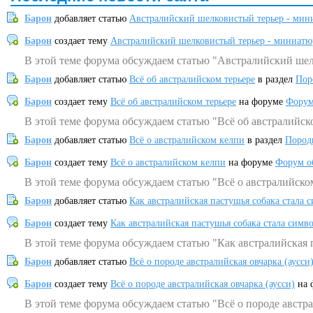
Барон
добавляет статью
Австралийский шелковистый терьер - мин
Барон
создает тему
Австралийский шелковистый терьер - миниатю
В этой теме форума обсуждаем статью "Австралийский шел
Барон
добавляет статью
Всё об австралийском терьере
в раздел
Пор
Барон
создает тему
Всё об австралийском терьере
на форуме
Форум
В этой теме форума обсуждаем статью "Всё об австралийск
Барон
добавляет статью
Всё о австралийском келпи
в раздел
Пород
Барон
создает тему
Всё о австралийском келпи
на форуме
Форум о
В этой теме форума обсуждаем статью "Всё о австралийско
Барон
добавляет статью
Как австралийская пастушья собака стала 
Барон
создает тему
Как австралийская пастушья собака стала симв
В этой теме форума обсуждаем статью "Как австралийская 
Барон
добавляет статью
Всё о породе австралийская овчарка (аусси
Барон
создает тему
Всё о породе австралийская овчарка (аусси)
на 
В этой теме форума обсуждаем статью "Всё о породе австра