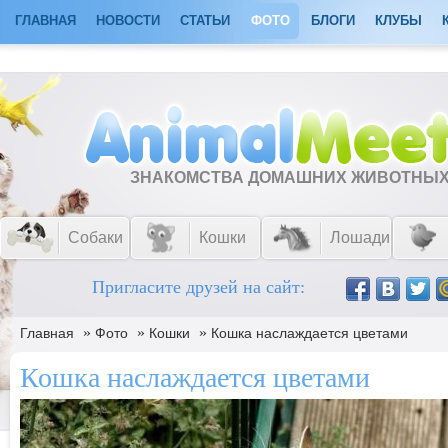
ГЛАВНАЯ
НОВОСТИ
СТАТЬИ
ФОТО
БЛОГИ
КЛУБЫ
ЗНАКОМСТВА ДОМАШНИХ ЖИВОТНЫ
Собаки
Кошки
Лошади
Пригласите друзей на сайт:
»
»
»
Главная
Фото
Кошки
Кошка наслаждается цветами
Кошка наслаждается цветами