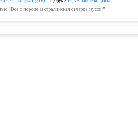
алийская овчарка (аусси)
на форуме
Форум общие вопросы
:
ью "Всё о породе австралийская овчарка (аусси)"