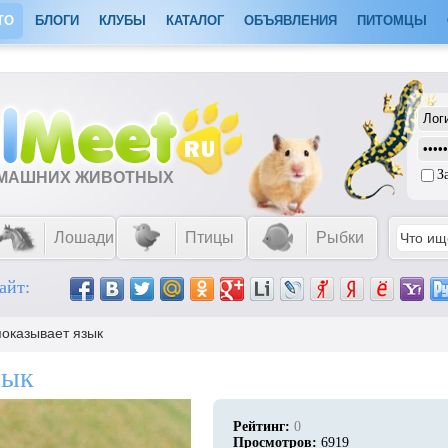
ТО
БЛОГИ
КЛУБЫ
КАТАЛОГ
ОБЪЯВЛЕНИЯ
ПИТОМЦЫ
З
ОМАШНИХ ЖИВОТНЫХ
Лошади
Птицы
Рыбки
айт:
показывает язык
зык
Рейтинг:
0
Просмотров:
6919