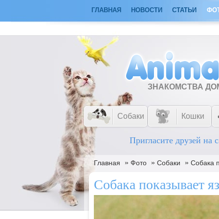
ГЛАВНАЯ
НОВОСТИ
СТАТЬИ
ФО
ЗНАКОМСТВА Д
Собаки
Кошки
Пригласите друзей на с
»
»
»
Главная
Фото
Собаки
Собака 
Собака показывает я