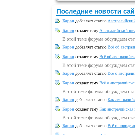
Последние новости сай
Барон
добавляет статью
Австралийский
Барон
создает тему
Австралийский шел
В этой теме форума обсуждаем ст
Барон
добавляет статью
Всё об австрал
Барон
создает тему
Всё об австралийск
В этой теме форума обсуждаем ста
Барон
добавляет статью
Всё о австрал
Барон
создает тему
Всё о австралийск
В этой теме форума обсуждаем ста
Барон
добавляет статью
Как австралий
Барон
создает тему
Как австралийская
В этой теме форума обсуждаем ста
Барон
добавляет статью
Всё о породе а