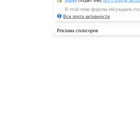
Барон
создает тему
Всё о породе австр
В этой теме форума обсуждаем стат
Вся лента активности
Реклама спонсоров