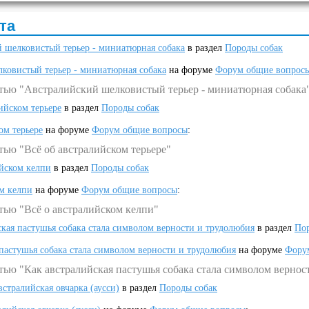
та
 шелковистый терьер - миниатюрная собака
в раздел
Породы собак
ковистый терьер - миниатюрная собака
на форуме
Форум общие вопрос
атью "Австралийский шелковистый терьер - миниатюрная собака
ийском терьере
в раздел
Породы собак
ом терьере
на форуме
Форум общие вопросы
:
тью "Всё об австралийском терьере"
ийском келпи
в раздел
Породы собак
ом келпи
на форуме
Форум общие вопросы
:
тью "Всё о австралийском келпи"
ская пастушья собака стала символом верности и трудолюбия
в раздел
Пор
 пастушья собака стала символом верности и трудолюбия
на форуме
Фору
тью "Как австралийская пастушья собака стала символом вернос
встралийская овчарка (аусси)
в раздел
Породы собак