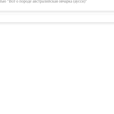
ью "Всё о породе австралийская овчарка (аусси)"
О проекте