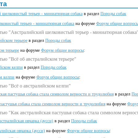
та
 шелковистый терьер - миниатюрная собака
в раздел
Породы собак
ковистый терьер - миниатюрная собака
на форуме
Форум общие вопрос
атью "Австралийский шелковистый терьер - миниатюрная собака
ийском терьере
в раздел
Породы собак
ом терьере
на форуме
Форум общие вопросы
:
тью "Всё об австралийском терьере"
ийском келпи
в раздел
Породы собак
ом келпи
на форуме
Форум общие вопросы
:
тью "Всё о австралийском келпи"
ская пастушья собака стала символом верности и трудолюбия
в раздел
Пор
 пастушья собака стала символом верности и трудолюбия
на форуме
Фору
тью "Как австралийская пастушья собака стала символом вернос
встралийская овчарка (аусси)
в раздел
Породы собак
алийская овчарка (аусси)
на форуме
Форум общие вопросы
: