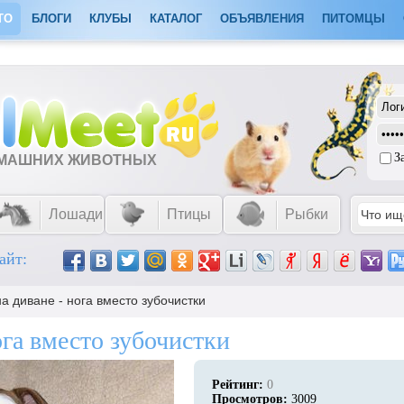
ТО
БЛОГИ
КЛУБЫ
КАТАЛОГ
ОБЪЯВЛЕНИЯ
ПИТОМЦЫ
З
ОМАШНИХ ЖИВОТНЫХ
Лошади
Птицы
Рыбки
айт:
а диване - нога вместо зубочистки
ога вместо зубочистки
Рейтинг:
0
Просмотров:
3009