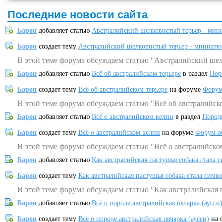
Последние новости сайта
Барон
добавляет статью
Австралийский шелковистый терьер - мин
Барон
создает тему
Австралийский шелковистый терьер - миниатю
В этой теме форума обсуждаем статью "Австралийский шел
Барон
добавляет статью
Всё об австралийском терьере
в раздел
Пор
Барон
создает тему
Всё об австралийском терьере
на форуме
Форум
В этой теме форума обсуждаем статью "Всё об австралийск
Барон
добавляет статью
Всё о австралийском келпи
в раздел
Пород
Барон
создает тему
Всё о австралийском келпи
на форуме
Форум о
В этой теме форума обсуждаем статью "Всё о австралийско
Барон
добавляет статью
Как австралийская пастушья собака стала 
Барон
создает тему
Как австралийская пастушья собака стала симв
В этой теме форума обсуждаем статью "Как австралийская 
Барон
добавляет статью
Всё о породе австралийская овчарка (аусси
Барон
создает тему
Всё о породе австралийская овчарка (аусси)
на 