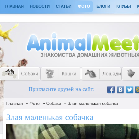
ГЛАВНАЯ
НОВОСТИ
СТАТЬИ
ФОТО
БЛОГИ
КЛУБЫ
ЗНАКОМСТВА ДОМАШНИХ ЖИВОТНЫ
Собаки
Кошки
Лошади
Пригласите друзей на сайт:
»
»
»
Главная
Фото
Собаки
Злая маленькая собачка
Злая маленькая собачка