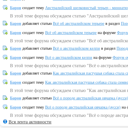
Барон
создает тему
Австралийский шелковистый терьер - миниатю
В этой теме форума обсуждаем статью "Австралийский шел
Барон
добавляет статью
Всё об австралийском терьере
в раздел
Пор
Барон
создает тему
Всё об австралийском терьере
на форуме
Форум
В этой теме форума обсуждаем статью "Всё об австралийск
Барон
добавляет статью
Всё о австралийском келпи
в раздел
Пород
Барон
создает тему
Всё о австралийском келпи
на форуме
Форум о
В этой теме форума обсуждаем статью "Всё о австралийско
Барон
добавляет статью
Как австралийская пастушья собака стала 
Барон
создает тему
Как австралийская пастушья собака стала симв
В этой теме форума обсуждаем статью "Как австралийская 
Барон
добавляет статью
Всё о породе австралийская овчарка (аусси
Барон
создает тему
Всё о породе австралийская овчарка (аусси)
на 
В этой теме форума обсуждаем статью "Всё о породе австра
Вся лента активности