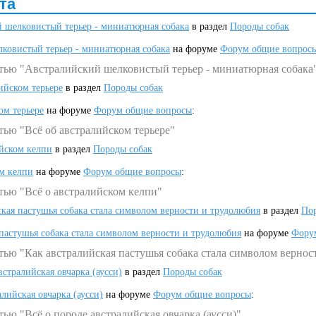
та
 шелковистый терьер - миниатюрная собака
в раздел
Породы собак
ковистый терьер - миниатюрная собака
на форуме
Форум общие вопрос
атью "Австралийский шелковистый терьер - миниатюрная собака
ийском терьере
в раздел
Породы собак
ом терьере
на форуме
Форум общие вопросы
:
тью "Всё об австралийском терьере"
ийском келпи
в раздел
Породы собак
ом келпи
на форуме
Форум общие вопросы
:
тью "Всё о австралийском келпи"
ская пастушья собака стала символом верности и трудолюбия
в раздел
Пор
 пастушья собака стала символом верности и трудолюбия
на форуме
Фору
тью "Как австралийская пастушья собака стала символом вернос
встралийская овчарка (аусси)
в раздел
Породы собак
алийская овчарка (аусси)
на форуме
Форум общие вопросы
:
ью "Всё о породе австралийская овчарка (аусси)"