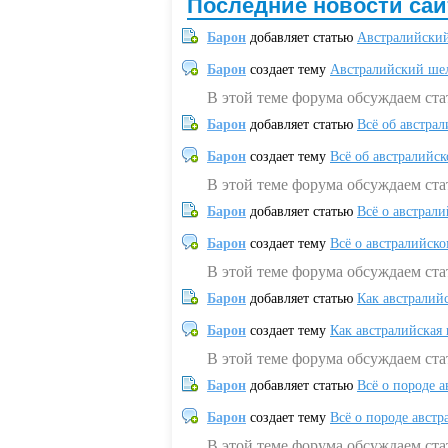
Последние новости сай
Барон
добавляет статью
Австралийский
Барон
создает тему
Австралийский шел
В этой теме форума обсуждаем ст
Барон
добавляет статью
Всё об австрал
Барон
создает тему
Всё об австралийск
В этой теме форума обсуждаем ста
Барон
добавляет статью
Всё о австрал
Барон
создает тему
Всё о австралийск
В этой теме форума обсуждаем ста
Барон
добавляет статью
Как австралий
Барон
создает тему
Как австралийская
В этой теме форума обсуждаем ста
Барон
добавляет статью
Всё о породе а
Барон
создает тему
Всё о породе австр
В этой теме форума обсуждаем стат