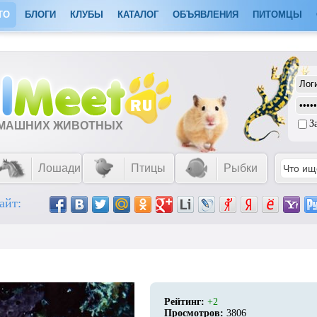
ТО
БЛОГИ
КЛУБЫ
КАТАЛОГ
ОБЪЯВЛЕНИЯ
ПИТОМЦЫ
З
ОМАШНИХ ЖИВОТНЫХ
Лошади
Птицы
Рыбки
айт:
Рейтинг:
+2
Просмотров:
3806