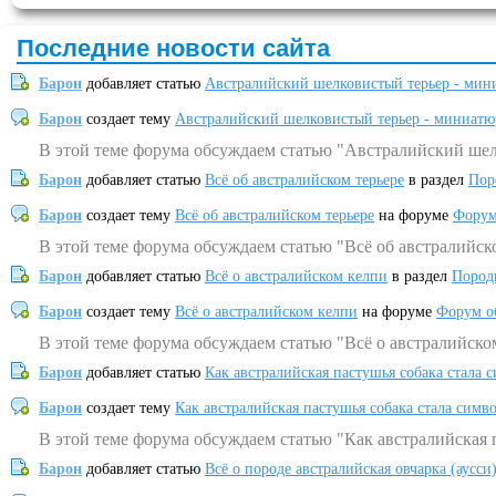
Последние новости сайта
Барон
добавляет статью
Австралийский шелковистый терьер - мин
Барон
создает тему
Австралийский шелковистый терьер - миниатю
В этой теме форума обсуждаем статью "Австралийский шел
Барон
добавляет статью
Всё об австралийском терьере
в раздел
Пор
Барон
создает тему
Всё об австралийском терьере
на форуме
Форум
В этой теме форума обсуждаем статью "Всё об австралийск
Барон
добавляет статью
Всё о австралийском келпи
в раздел
Пород
Барон
создает тему
Всё о австралийском келпи
на форуме
Форум о
В этой теме форума обсуждаем статью "Всё о австралийско
Барон
добавляет статью
Как австралийская пастушья собака стала 
Барон
создает тему
Как австралийская пастушья собака стала симв
В этой теме форума обсуждаем статью "Как австралийская 
Барон
добавляет статью
Всё о породе австралийская овчарка (аусси