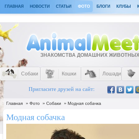
ГЛАВНАЯ
НОВОСТИ
СТАТЬИ
ФОТО
БЛОГИ
КЛУБЫ
ЗНАКОМСТВА ДОМАШНИХ ЖИВОТНЫ
Собаки
Кошки
Лошади
Пригласите друзей на сайт:
»
»
»
Главная
Фото
Собаки
Модная собачка
Модная собачка