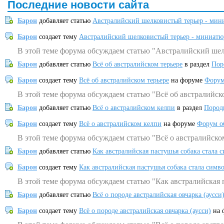
Последние новости сайта
Барон
добавляет статью
Австралийский шелковистый терьер - мин
Барон
создает тему
Австралийский шелковистый терьер - миниатю
В этой теме форума обсуждаем статью "Австралийский шел
Барон
добавляет статью
Всё об австралийском терьере
в раздел
Пор
Барон
создает тему
Всё об австралийском терьере
на форуме
Форум
В этой теме форума обсуждаем статью "Всё об австралийск
Барон
добавляет статью
Всё о австралийском келпи
в раздел
Пород
Барон
создает тему
Всё о австралийском келпи
на форуме
Форум о
В этой теме форума обсуждаем статью "Всё о австралийско
Барон
добавляет статью
Как австралийская пастушья собака стала 
Барон
создает тему
Как австралийская пастушья собака стала симв
В этой теме форума обсуждаем статью "Как австралийская 
Барон
добавляет статью
Всё о породе австралийская овчарка (аусси
Барон
создает тему
Всё о породе австралийская овчарка (аусси)
на 