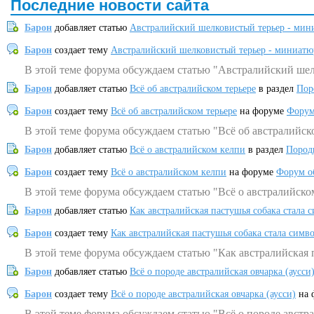
Последние новости сайта
Барон
добавляет статью
Австралийский шелковистый терьер - мин
Барон
создает тему
Австралийский шелковистый терьер - миниатю
В этой теме форума обсуждаем статью "Австралийский шел
Барон
добавляет статью
Всё об австралийском терьере
в раздел
Пор
Барон
создает тему
Всё об австралийском терьере
на форуме
Форум
В этой теме форума обсуждаем статью "Всё об австралийск
Барон
добавляет статью
Всё о австралийском келпи
в раздел
Пород
Барон
создает тему
Всё о австралийском келпи
на форуме
Форум о
В этой теме форума обсуждаем статью "Всё о австралийско
Барон
добавляет статью
Как австралийская пастушья собака стала 
Барон
создает тему
Как австралийская пастушья собака стала симв
В этой теме форума обсуждаем статью "Как австралийская 
Барон
добавляет статью
Всё о породе австралийская овчарка (аусси
Барон
создает тему
Всё о породе австралийская овчарка (аусси)
на 
В этой теме форума обсуждаем статью "Всё о породе австра