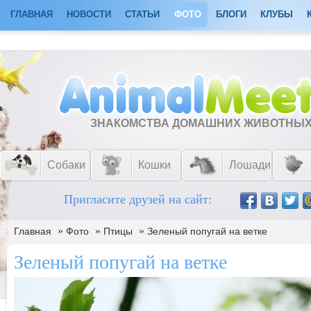
ГЛАВНАЯ
НОВОСТИ
СТАТЬИ
ФОТО
БЛОГИ
КЛУБЫ
ЗНАКОМСТВА ДОМАШНИХ ЖИВОТНЫ
Собаки
Кошки
Лошади
Пригласите друзей на сайт:
»
»
»
Главная
Фото
Птицы
Зеленый попугай на ветке
Зеленый попугай на ветке