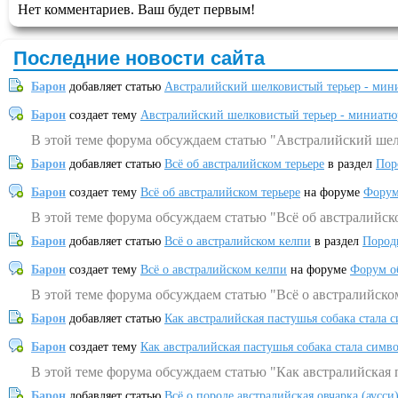
Нет комментариев. Ваш будет первым!
Последние новости сайта
Барон
добавляет статью
Австралийский шелковистый терьер - мин
Барон
создает тему
Австралийский шелковистый терьер - миниатю
В этой теме форума обсуждаем статью "Австралийский шел
Барон
добавляет статью
Всё об австралийском терьере
в раздел
Пор
Барон
создает тему
Всё об австралийском терьере
на форуме
Форум
В этой теме форума обсуждаем статью "Всё об австралийск
Барон
добавляет статью
Всё о австралийском келпи
в раздел
Пород
Барон
создает тему
Всё о австралийском келпи
на форуме
Форум о
В этой теме форума обсуждаем статью "Всё о австралийско
Барон
добавляет статью
Как австралийская пастушья собака стала 
Барон
создает тему
Как австралийская пастушья собака стала симв
В этой теме форума обсуждаем статью "Как австралийская 
Барон
добавляет статью
Всё о породе австралийская овчарка (аусси