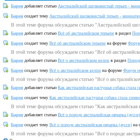
Барон
добавляет статью
Австралийский шелковистый терьер - мин
Барон
создает тему
Австралийский шелковистый терьер - миниатю
В этой теме форума обсуждаем статью "Австралийский шел
Барон
добавляет статью
Всё об австралийском терьере
в раздел
Пор
Барон
создает тему
Всё об австралийском терьере
на форуме
Форум
В этой теме форума обсуждаем статью "Всё об австралийск
Барон
добавляет статью
Всё о австралийском келпи
в раздел
Пород
Барон
создает тему
Всё о австралийском келпи
на форуме
Форум о
В этой теме форума обсуждаем статью "Всё о австралийско
Барон
добавляет статью
Как австралийская пастушья собака стала 
Барон
создает тему
Как австралийская пастушья собака стала симв
В этой теме форума обсуждаем статью "Как австралийская 
Барон
добавляет статью
Всё о породе австралийская овчарка (аусси
Барон
создает тему
Всё о породе австралийская овчарка (аусси)
на 
В этой теме форума обсуждаем статью "Всё о породе австра