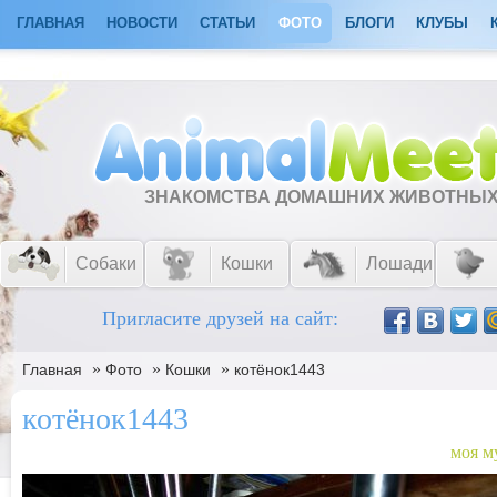
ГЛАВНАЯ
НОВОСТИ
СТАТЬИ
ФОТО
БЛОГИ
КЛУБЫ
ЗНАКОМСТВА ДОМАШНИХ ЖИВОТНЫ
Собаки
Кошки
Лошади
Пригласите друзей на сайт:
»
»
»
Главная
Фото
Кошки
котёнок1443
котёнок1443
моя м