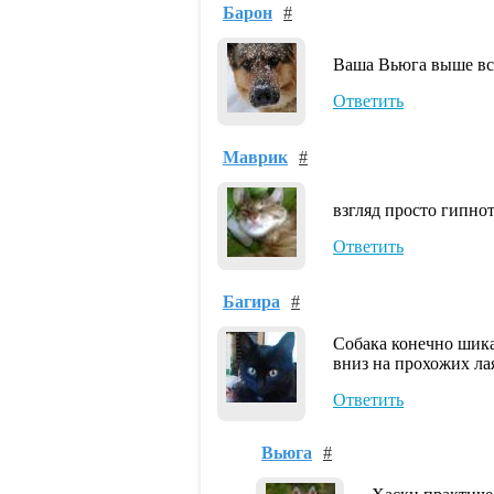
Барон
#
Ваша Вьюга выше вс
Ответить
Маврик
#
взгляд просто гипно
Ответить
Багира
#
Собака конечно шика
вниз на прохожих ла
Ответить
Вьюга
#