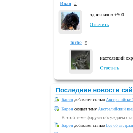
Ивaн
#
однозначно +500
Ответить
turbo
#
настоявший охр
Ответить
Последние новости сай
Барон
добавляет статью
Австралийский
Барон
создает тему
Австралийский шел
В этой теме форума обсуждаем ст
Барон
добавляет статью
Всё об австрал