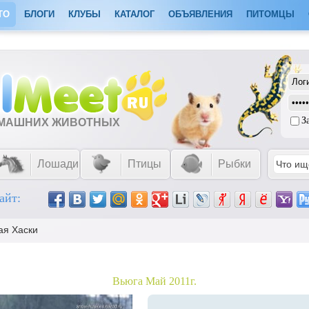
ТО
БЛОГИ
КЛУБЫ
КАТАЛОГ
ОБЪЯВЛЕНИЯ
ПИТОМЦЫ
З
ОМАШНИХ ЖИВОТНЫХ
Лошади
Птицы
Рыбки
айт:
ая Хаски
Вьюга Май 2011г.