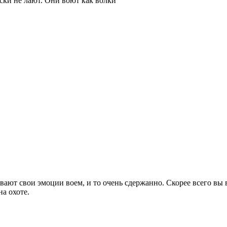
ски не лают. Они воют как волки
вают свои эмоции воем, и то очень сдержанно. Скорее всего вы 
на охоте.