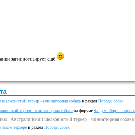
анки загипнотизирует ещё
та
 шелковистый терьер - миниатюрная собака
в раздел
Породы собак
ковистый терьер - миниатюрная собака
на форуме
Форум общие вопрос
атью "Австралийский шелковистый терьер - миниатюрная собака
ийском терьере
в раздел
Породы собак