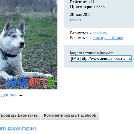
Рейтинг:
+11
Просмотров:
5355
28 мая 2011
Вьюга
Вернуться к
альбому
Вернуться к
списку альбомов
Код для вставки на форумы:
едующая
→
ировать Вконтакте
Комментировать Facebook
нта комментариев