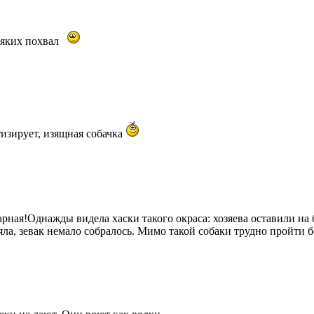
яких похвал
тизирует, изящная собачка
рная!Однажды видела хаски такого окраса: хозяева оставили на 
яла, зевак немало собралось. Мимо такой собаки трудно пройти 