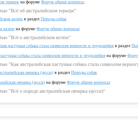
ом терьере
на форуме
Форум общие вопросы
:
тью "Всё об австралийском терьере"
ийском келпи
в раздел
Породы собак
ом келпи
на форуме
Форум общие вопросы
:
тью "Всё о австралийском келпи"
ская пастушья собака стала символом верности и трудолюбия
в раздел
Пор
 пастушья собака стала символом верности и трудолюбия
на форуме
Фору
тью "Как австралийская пастушья собака стала символом вернос
встралийская овчарка (аусси)
в раздел
Породы собак
алийская овчарка (аусси)
на форуме
Форум общие вопросы
:
ью "Всё о породе австралийская овчарка (аусси)"