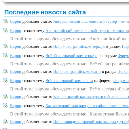
Последние новости сайта
Барон
добавляет статью
Австралийский шелковистый терьер - мин
Барон
создает тему
Австралийский шелковистый терьер - миниатю
В этой теме форума обсуждаем статью "Австралийский шел
Барон
добавляет статью
Всё об австралийском терьере
в раздел
Пор
Барон
создает тему
Всё об австралийском терьере
на форуме
Форум
В этой теме форума обсуждаем статью "Всё об австралийск
Барон
добавляет статью
Всё о австралийском келпи
в раздел
Пород
Барон
создает тему
Всё о австралийском келпи
на форуме
Форум о
В этой теме форума обсуждаем статью "Всё о австралийско
Барон
добавляет статью
Как австралийская пастушья собака стала 
Барон
создает тему
Как австралийская пастушья собака стала симв
В этой теме форума обсуждаем статью "Как австралийская 
Барон
добавляет статью
Всё о породе австралийская овчарка (аусси