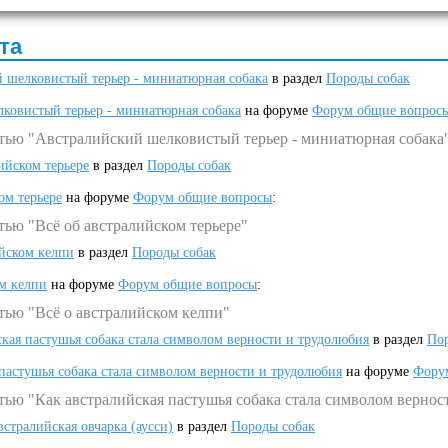
та
 шелковистый терьер - миниатюрная собака
в раздел
Породы собак
ковистый терьер - миниатюрная собака
на форуме
Форум общие вопрос
атью "Австралийский шелковистый терьер - миниатюрная собака
ийском терьере
в раздел
Породы собак
ом терьере
на форуме
Форум общие вопросы
:
тью "Всё об австралийском терьере"
ийском келпи
в раздел
Породы собак
ом келпи
на форуме
Форум общие вопросы
:
тью "Всё о австралийском келпи"
ская пастушья собака стала символом верности и трудолюбия
в раздел
Пор
 пастушья собака стала символом верности и трудолюбия
на форуме
Фору
тью "Как австралийская пастушья собака стала символом вернос
встралийская овчарка (аусси)
в раздел
Породы собак