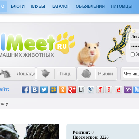
ТО
БЛОГИ
КЛУБЫ
КАТАЛОГ
ОБЪЯВЛЕНИЯ
ПИТОМЦЫ
З
ОМАШНИХ ЖИВОТНЫХ
Лошади
Птицы
Рыбки
айт:
негу
Рейтинг:
0
Просмотров:
3228