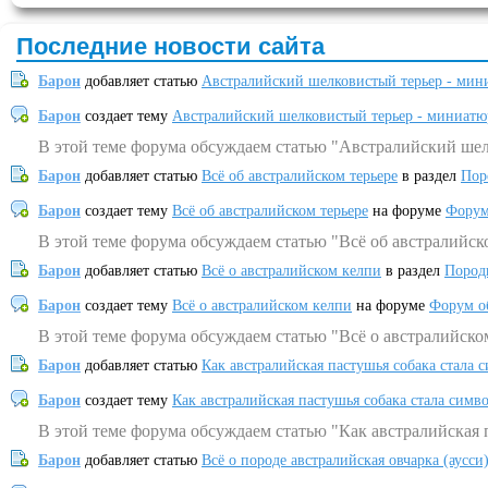
Последние новости сайта
Барон
добавляет статью
Австралийский шелковистый терьер - мин
Барон
создает тему
Австралийский шелковистый терьер - миниатю
В этой теме форума обсуждаем статью "Австралийский шел
Барон
добавляет статью
Всё об австралийском терьере
в раздел
Пор
Барон
создает тему
Всё об австралийском терьере
на форуме
Форум
В этой теме форума обсуждаем статью "Всё об австралийск
Барон
добавляет статью
Всё о австралийском келпи
в раздел
Пород
Барон
создает тему
Всё о австралийском келпи
на форуме
Форум о
В этой теме форума обсуждаем статью "Всё о австралийско
Барон
добавляет статью
Как австралийская пастушья собака стала 
Барон
создает тему
Как австралийская пастушья собака стала симв
В этой теме форума обсуждаем статью "Как австралийская 
Барон
добавляет статью
Всё о породе австралийская овчарка (аусси