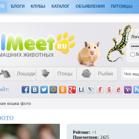
ТО
БЛОГИ
КЛУБЫ
КАТАЛОГ
ОБЪЯВЛЕНИЯ
ПИТОМЦЫ
З
ОМАШНИХ ЖИВОТНЫХ
Лошади
Птицы
Рыбки
айт:
кая кошка фото
фото
Рейтинг:
+1
Просмотров:
2425