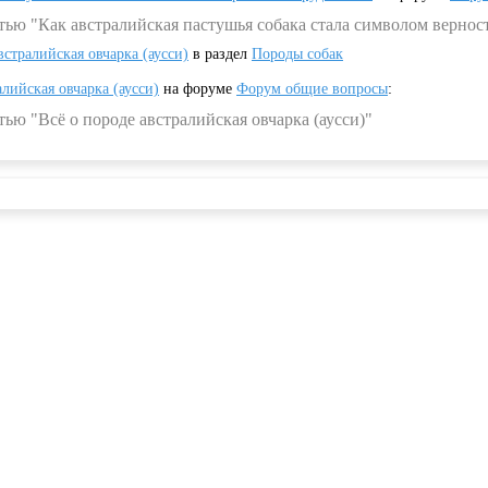
тью "Как австралийская пастушья собака стала символом вернос
встралийская овчарка (аусси)
в раздел
Породы собак
алийская овчарка (аусси)
на форуме
Форум общие вопросы
:
ью "Всё о породе австралийская овчарка (аусси)"