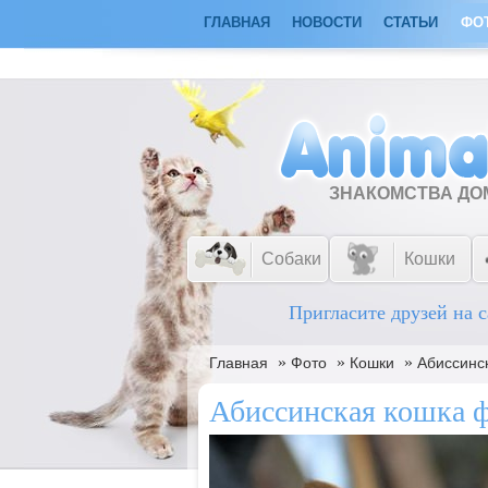
ГЛАВНАЯ
НОВОСТИ
СТАТЬИ
ФО
ЗНАКОМСТВА Д
Собаки
Кошки
Пригласите друзей на с
»
»
»
Главная
Фото
Кошки
Абиссинс
Абиссинская кошка 