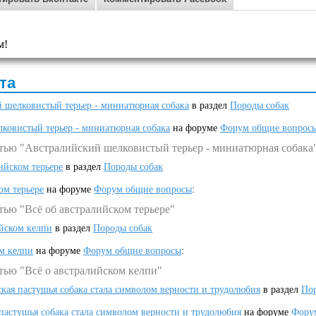
м!
та
 шелковистый терьер - миниатюрная собака
в раздел
Породы собак
ковистый терьер - миниатюрная собака
на форуме
Форум общие вопрос
атью "Австралийский шелковистый терьер - миниатюрная собака
ийском терьере
в раздел
Породы собак
ом терьере
на форуме
Форум общие вопросы
:
тью "Всё об австралийском терьере"
ийском келпи
в раздел
Породы собак
ом келпи
на форуме
Форум общие вопросы
:
тью "Всё о австралийском келпи"
ская пастушья собака стала символом верности и трудолюбия
в раздел
Пор
 пастушья собака стала символом верности и трудолюбия
на форуме
Фору