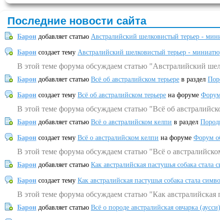
Последние новости сайта
Барон
добавляет статью
Австралийский шелковистый терьер - мин
Барон
создает тему
Австралийский шелковистый терьер - миниатю
В этой теме форума обсуждаем статью "Австралийский шел
Барон
добавляет статью
Всё об австралийском терьере
в раздел
Пор
Барон
создает тему
Всё об австралийском терьере
на форуме
Форум
В этой теме форума обсуждаем статью "Всё об австралийск
Барон
добавляет статью
Всё о австралийском келпи
в раздел
Пород
Барон
создает тему
Всё о австралийском келпи
на форуме
Форум о
В этой теме форума обсуждаем статью "Всё о австралийско
Барон
добавляет статью
Как австралийская пастушья собака стала 
Барон
создает тему
Как австралийская пастушья собака стала симв
В этой теме форума обсуждаем статью "Как австралийская 
Барон
добавляет статью
Всё о породе австралийская овчарка (аусси