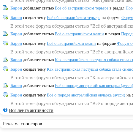
В этой теме форума обсуждаем статью "Австралийский шел
Барон
добавляет статью
Всё об австралийском терьере
в раздел
Пор
Барон
создает тему
Всё об австралийском терьере
на форуме
Форум
В этой теме форума обсуждаем статью "Всё об австралийск
Барон
добавляет статью
Всё о австралийском келпи
в раздел
Пород
Барон
создает тему
Всё о австралийском келпи
на форуме
Форум о
В этой теме форума обсуждаем статью "Всё о австралийско
Барон
добавляет статью
Как австралийская пастушья собака стала 
Барон
создает тему
Как австралийская пастушья собака стала симв
В этой теме форума обсуждаем статью "Как австралийская 
Барон
добавляет статью
Всё о породе австралийская овчарка (аусси
Барон
создает тему
Всё о породе австралийская овчарка (аусси)
на 
В этой теме форума обсуждаем статью "Всё о породе австра
Вся лента активности
Реклама спонсоров