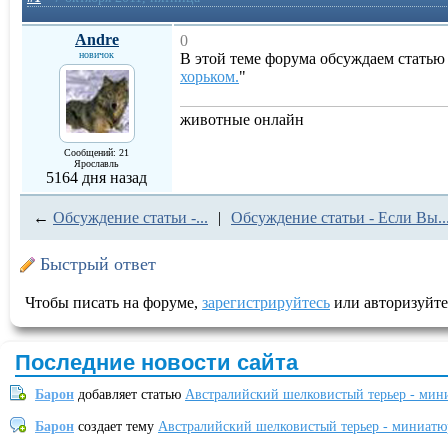
Andre
0
новичок
В этой теме форума обсуждаем статью
хорьком.
"
животные онлайн
Сообщений: 21
Ярославль
5164 дня назад
←
Обсуждение статьи -...
|
Обсуждение статьи - Если Вы..
Быстрый ответ
Чтобы писать на форуме,
зарегистрируйтесь
или авторизуйте
Последние новости сайта
Барон
добавляет статью
Австралийский шелковистый терьер - мин
Барон
создает тему
Австралийский шелковистый терьер - миниатю