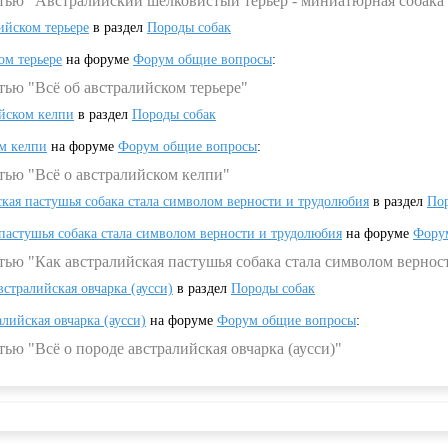
атью "Австралийский шелковистый терьер - миниатюрная собака
ийском терьере
в раздел
Породы собак
ом терьере
на форуме
Форум общие вопросы
:
тью "Всё об австралийском терьере"
ийском келпи
в раздел
Породы собак
ом келпи
на форуме
Форум общие вопросы
:
тью "Всё о австралийском келпи"
ская пастушья собака стала символом верности и трудолюбия
в раздел
Пор
 пастушья собака стала символом верности и трудолюбия
на форуме
Фору
тью "Как австралийская пастушья собака стала символом вернос
встралийская овчарка (аусси)
в раздел
Породы собак
алийская овчарка (аусси)
на форуме
Форум общие вопросы
:
ью "Всё о породе австралийская овчарка (аусси)"