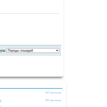
рум:
263 дня назад
ы
:
263 дня назад