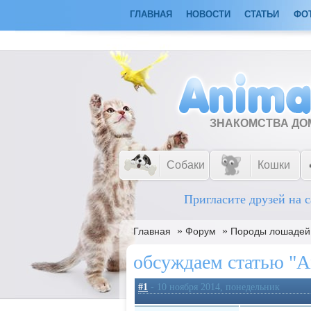
ГЛАВНАЯ
НОВОСТИ
СТАТЬИ
ФО
ЗНАКОМСТВА Д
Собаки
Кошки
Пригласите друзей на с
»
»
Главная
Форум
Породы лошадей
обсуждаем статью "А
#1
- 10 ноября 2014, понедельник