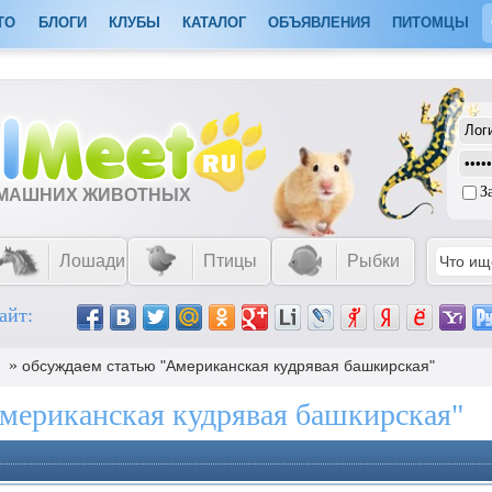
ТО
БЛОГИ
КЛУБЫ
КАТАЛОГ
ОБЪЯВЛЕНИЯ
ПИТОМЦЫ
З
ОМАШНИХ ЖИВОТНЫХ
Лошади
Птицы
Рыбки
айт:
»
обсуждаем статью "Американская кудрявая башкирская"
мериканская кудрявая башкирская"