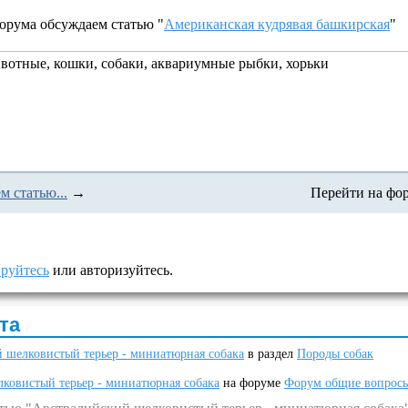
форума обсуждаем статью "
Американская кудрявая башкирская
"
отные, кошки, собаки, аквариумные рыбки, хорьки
м статью...
→
Перейти на фо
ируйтесь
или авторизуйтесь.
та
 шелковистый терьер - миниатюрная собака
в раздел
Породы собак
ковистый терьер - миниатюрная собака
на форуме
Форум общие вопрос