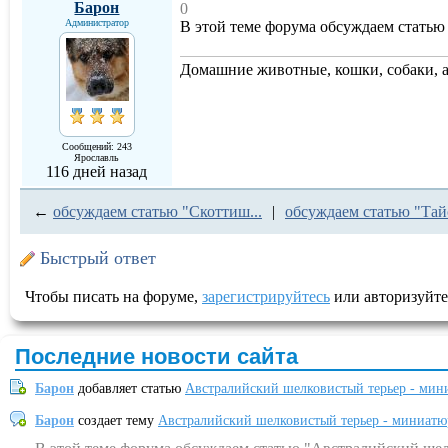
Барон
0
Администратор
В этой теме форума обсуждаем статью
Домашние животные, кошки, собаки, 
Сообщений: 243
Ярославль
116 дней назад
←
обсуждаем статью "Скоттиш...
|
обсуждаем статью "Тайс
Быстрый ответ
Чтобы писать на форуме,
зарегистрируйтесь
или авторизуйте
Последние новости сайта
Барон
добавляет статью
Австралийский шелковистый терьер - мин
Барон
создает тему
Австралийский шелковистый терьер - миниатю