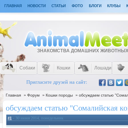
ГЛАВНАЯ
НОВОСТИ
СТАТЬИ
ФОТО
БЛОГИ
КЛУБЫ
ЗНАКОМСТВА ДОМАШНИХ ЖИВОТНЫ
Собаки
Кошки
Лошади
Пригласите друзей на сайт:
»
»
»
Главная
Форум
Кошки породы
обсуждаем статью "Сомал
обсуждаем статью "Сомалийская к
#1
- 30 июня 2014, понедельник