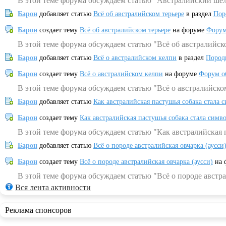
В этой теме форума обсуждаем статью "Австралийский шел
Барон
добавляет статью
Всё об австралийском терьере
в раздел
Пор
Барон
создает тему
Всё об австралийском терьере
на форуме
Форум
В этой теме форума обсуждаем статью "Всё об австралийск
Барон
добавляет статью
Всё о австралийском келпи
в раздел
Пород
Барон
создает тему
Всё о австралийском келпи
на форуме
Форум о
В этой теме форума обсуждаем статью "Всё о австралийско
Барон
добавляет статью
Как австралийская пастушья собака стала 
Барон
создает тему
Как австралийская пастушья собака стала симв
В этой теме форума обсуждаем статью "Как австралийская 
Барон
добавляет статью
Всё о породе австралийская овчарка (аусси
Барон
создает тему
Всё о породе австралийская овчарка (аусси)
на 
В этой теме форума обсуждаем статью "Всё о породе австра
Вся лента активности
Реклама спонсоров