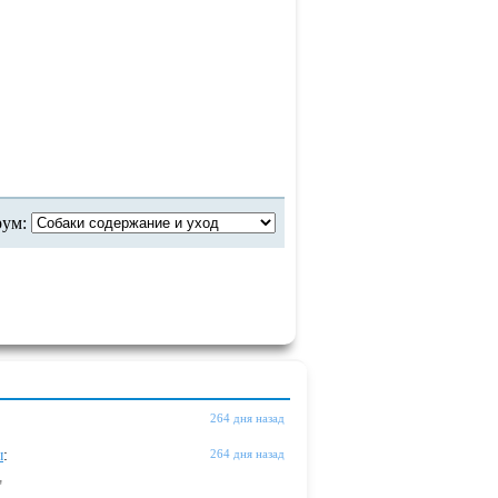
рум:
264 дня назад
ы
:
264 дня назад
"