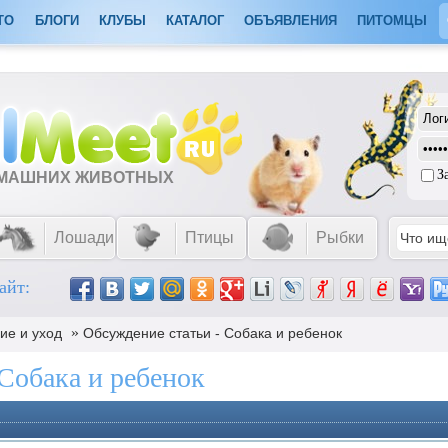
ТО
БЛОГИ
КЛУБЫ
КАТАЛОГ
ОБЪЯВЛЕНИЯ
ПИТОМЦЫ
З
ОМАШНИХ ЖИВОТНЫХ
Лошади
Птицы
Рыбки
айт:
»
ие и уход
Обсуждение статьи - Собака и ребенок
 Собака и ребенок