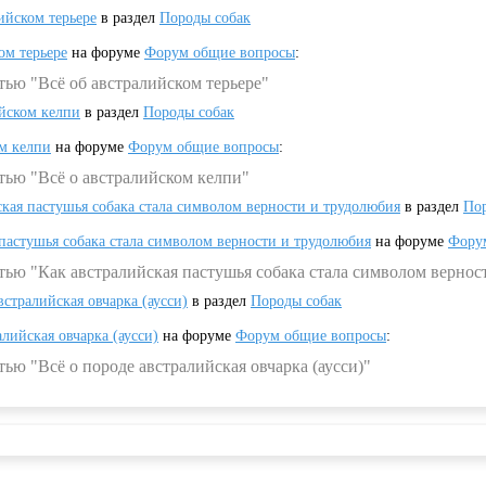
ийском терьере
в раздел
Породы собак
ом терьере
на форуме
Форум общие вопросы
:
тью "Всё об австралийском терьере"
ийском келпи
в раздел
Породы собак
ом келпи
на форуме
Форум общие вопросы
:
тью "Всё о австралийском келпи"
ская пастушья собака стала символом верности и трудолюбия
в раздел
Пор
 пастушья собака стала символом верности и трудолюбия
на форуме
Фору
тью "Как австралийская пастушья собака стала символом вернос
встралийская овчарка (аусси)
в раздел
Породы собак
алийская овчарка (аусси)
на форуме
Форум общие вопросы
:
ью "Всё о породе австралийская овчарка (аусси)"