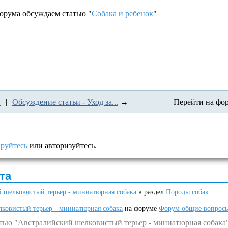
форума обсуждаем статью "
Собака и ребенок
"
.
|
Обсуждение статьи - Уход за...
→
Перейти на фо
ируйтесь
или авторизуйтесь.
та
 шелковистый терьер - миниатюрная собака
в раздел
Породы собак
ковистый терьер - миниатюрная собака
на форуме
Форум общие вопрос
атью "Австралийский шелковистый терьер - миниатюрная собака