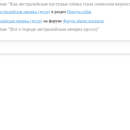
тью "Как австралийская пастушья собака стала символом вернос
встралийская овчарка (аусси)
в раздел
Породы собак
алийская овчарка (аусси)
на форуме
Форум общие вопросы
:
ью "Всё о породе австралийская овчарка (аусси)"