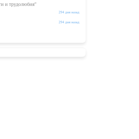
ти и трудолюбия"
294 дня назад
294 дня назад