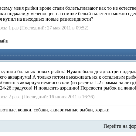
всем.у меня рыбки вроде стали болеть.плавают как то не естеств
ики поджали,у меченосцев на спинке белый налет.что можно сдел
я купил на выходных новые разновидности?
сь: 1 раз (Последний: 27 мая 2011 в 09:52)
лайн
купили больных новых рыбок! Нужно было дня два-три подержат
щего аквариума! А только потом высаживать их к остальным рыб
бавить в аквариум немного соли (из расчета 1-2 грамма на литр)
 24-26 градусов! И повысить аэрацию! Перевести рыбок на живо
сь: 2 раза (Последний: 16 июня 2011 в 16:36)
отные, кошки, собаки, аквариумные рыбки, хорьки
Перейти на фо