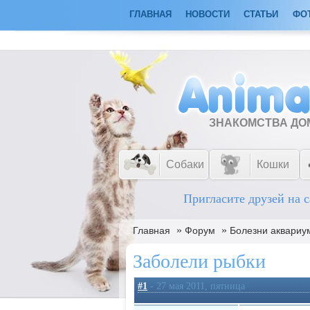
ГЛАВНАЯ
НОВОСТИ
СТАТЬИ
ФО
ЗНАКОМСТВА Д
Собаки
Кошки
Пригласите друзей на с
»
»
Главная
Форум
Болезни аквариу
Заболели рыбки
#1
- 27 мая 2011, пятница