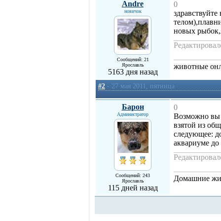
Andre
0
новичок
здравствуйте 
телом),плавн
новых рыбок,
Редактировало
Сообщений: 21
Ярославль
животные он
5163 дня назад
#2
- 27 мая 2011, пятница
Барон
0
Администратор
Возможно вы 
взятой из об
следующее: до
аквариуме до
Редактировало
Сообщений: 243
Домашние жив
Ярославль
115 дней назад