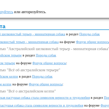
ируйтесь
или авторизуйтесь.
та
 шелковистый терьер - миниатюрная собака
в раздел
Породы собак
ковистый терьер - миниатюрная собака
на форуме
Форум общие вопрос
атью "Австралийский шелковистый терьер - миниатюрная собака
ийском терьере
в раздел
Породы собак
ом терьере
на форуме
Форум общие вопросы
:
тью "Всё об австралийском терьере"
ийском келпи
в раздел
Породы собак
ом келпи
на форуме
Форум общие вопросы
:
тью "Всё о австралийском келпи"
ская пастушья собака стала символом верности и трудолюбия
в раздел
Пор
 пастушья собака стала символом верности и трудолюбия
на форуме
Фору