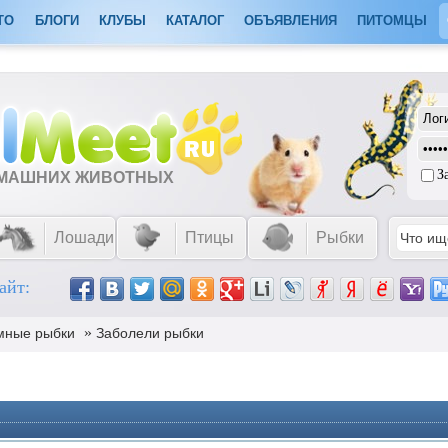
ТО
БЛОГИ
КЛУБЫ
КАТАЛОГ
ОБЪЯВЛЕНИЯ
ПИТОМЦЫ
З
ОМАШНИХ ЖИВОТНЫХ
Лошади
Птицы
Рыбки
айт:
»
мные рыбки
Заболели рыбки