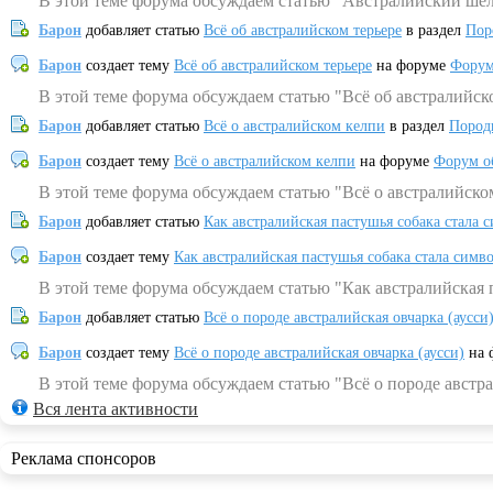
В этой теме форума обсуждаем статью "Австралийский шел
Барон
добавляет статью
Всё об австралийском терьере
в раздел
Пор
Барон
создает тему
Всё об австралийском терьере
на форуме
Форум
В этой теме форума обсуждаем статью "Всё об австралийск
Барон
добавляет статью
Всё о австралийском келпи
в раздел
Пород
Барон
создает тему
Всё о австралийском келпи
на форуме
Форум о
В этой теме форума обсуждаем статью "Всё о австралийско
Барон
добавляет статью
Как австралийская пастушья собака стала 
Барон
создает тему
Как австралийская пастушья собака стала симв
В этой теме форума обсуждаем статью "Как австралийская 
Барон
добавляет статью
Всё о породе австралийская овчарка (аусси
Барон
создает тему
Всё о породе австралийская овчарка (аусси)
на 
В этой теме форума обсуждаем статью "Всё о породе австра
Вся лента активности
Реклама спонсоров