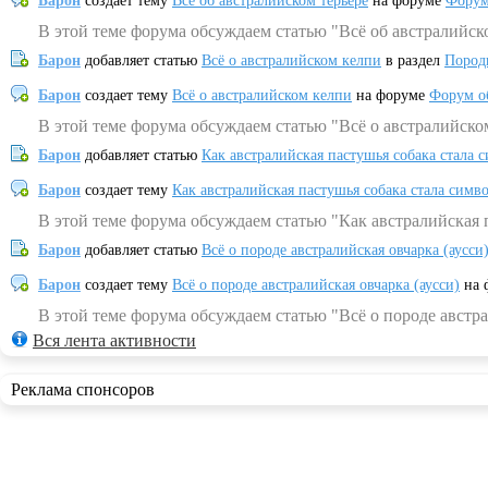
Барон
создает тему
Всё об австралийском терьере
на форуме
Форум
В этой теме форума обсуждаем статью "Всё об австралийск
Барон
добавляет статью
Всё о австралийском келпи
в раздел
Пород
Барон
создает тему
Всё о австралийском келпи
на форуме
Форум о
В этой теме форума обсуждаем статью "Всё о австралийско
Барон
добавляет статью
Как австралийская пастушья собака стала 
Барон
создает тему
Как австралийская пастушья собака стала симв
В этой теме форума обсуждаем статью "Как австралийская 
Барон
добавляет статью
Всё о породе австралийская овчарка (аусси
Барон
создает тему
Всё о породе австралийская овчарка (аусси)
на 
В этой теме форума обсуждаем статью "Всё о породе австра
Вся лента активности
Реклама спонсоров