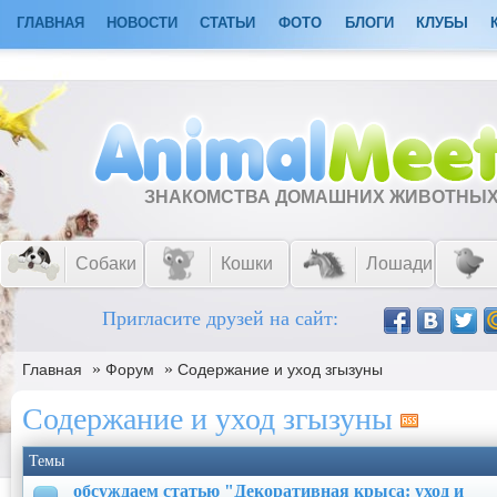
ГЛАВНАЯ
НОВОСТИ
СТАТЬИ
ФОТО
БЛОГИ
КЛУБЫ
ЗНАКОМСТВА ДОМАШНИХ ЖИВОТНЫ
Собаки
Кошки
Лошади
Пригласите друзей на сайт:
»
»
Главная
Форум
Содержание и уход згызуны
Содержание и уход згызуны
Темы
обсуждаем статью "Декоративная крыса: уход и