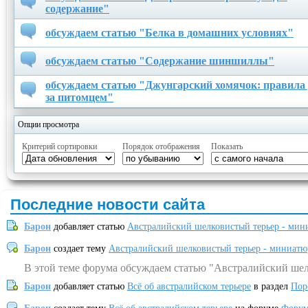
содержание"
обсуждаем статью "Белка в домашних условиях"
обсуждаем статью "Содержание шиншиллы"
обсуждаем статью "Джунгарский хомячок: правила 
за питомцем"
Опции просмотра
Критерий сортировки
Порядок отображения
Показать
Последние новости сайта
Барон
добавляет статью
Австралийский шелковистый терьер - мин
Барон
создает тему
Австралийский шелковистый терьер - миниатю
В этой теме форума обсуждаем статью "Австралийский шел
Барон
добавляет статью
Всё об австралийском терьере
в раздел
Пор