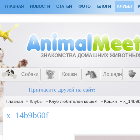
ГЛАВНАЯ
НОВОСТИ
СТАТЬИ
ФОТО
БЛОГИ
КЛУБЫ
ЗНАКОМСТВА ДОМАШНИХ ЖИВОТНЫ
Собаки
Кошки
Лошади
Пригласите друзей на сайт:
»
»
»
»
Главная
Клубы
Клуб любителей кошек!
Кошки
x_14b9b
x_14b9b60f