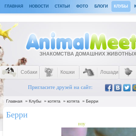
ГЛАВНАЯ
НОВОСТИ
СТАТЬИ
ФОТО
БЛОГИ
КЛУБЫ
ЗНАКОМСТВА ДОМАШНИХ ЖИВОТНЫ
Собаки
Кошки
Лошади
Пригласите друзей на сайт:
»
»
»
»
Главная
Клубы
котята
котята
Берри
Берри
ноу