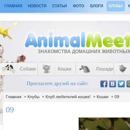
ГЛАВНАЯ
НОВОСТИ
СТАТЬИ
ФОТО
БЛОГИ
КЛУБЫ
ЗНАКОМСТВА ДОМАШНИХ ЖИВОТНЫ
Собаки
Кошки
Лошади
Пригласите друзей на сайт:
»
»
»
»
Главная
Клубы
Клуб любителей кошек!
Кошки
09
09