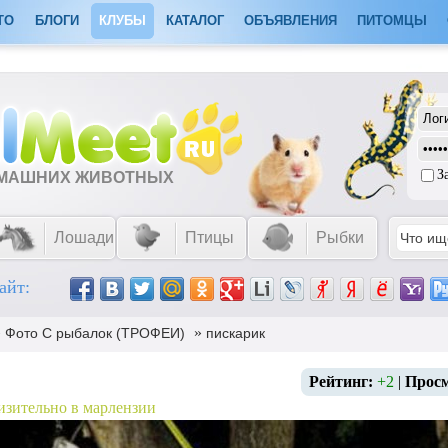
ТО
БЛОГИ
КЛУБЫ
КАТАЛОГ
ОБЪЯВЛЕНИЯ
ПИТОМЦЫ
З
ОМАШНИХ ЖИВОТНЫХ
Лошади
Птицы
Рыбки
айт:
»
»
Фото С рыбалок (ТРОФЕИ)
пискарик
Рейтинг:
+2
|
Прос
изительно в марлензии