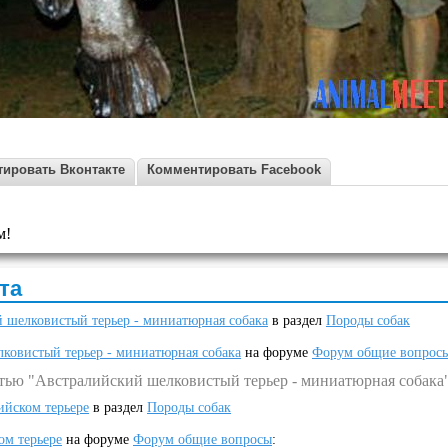
ировать Вконтакте
Комментировать Facebook
м!
та
 шелковистый терьер - миниатюрная собака
в раздел
Породы собак
ковистый терьер - миниатюрная собака
на форуме
Форум общие вопрос
атью "Австралийский шелковистый терьер - миниатюрная собака
ийском терьере
в раздел
Породы собак
ом терьере
на форуме
Форум общие вопросы
: