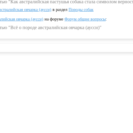
тью "Как австралийская пастушья собака стала символом вернос
встралийская овчарка (аусси)
в раздел
Породы собак
алийская овчарка (аусси)
на форуме
Форум общие вопросы
:
ью "Всё о породе австралийская овчарка (аусси)"