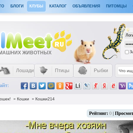
ТО
БЛОГИ
КЛУБЫ
КАТАЛОГ
ОБЪЯВЛЕНИЯ
ПИТОМЦЫ
З
ОМАШНИХ ЖИВОТНЫХ
Лошади
Птицы
Рыбки
айт:
»
»
ошек!
Кошки
Кошки214
Рейтинг:
0
|
Просмо