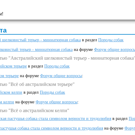
м!
та
 шелковистый терьер - миниатюрная собака
в раздел
Породы собак
ковистый терьер - миниатюрная собака
на форуме
Форум общие вопрос
атью "Австралийский шелковистый терьер - миниатюрная собака
ийском терьере
в раздел
Породы собак
ом терьере
на форуме
Форум общие вопросы
:
тью "Всё об австралийском терьере"
ийском келпи
в раздел
Породы собак
ом келпи
на форуме
Форум общие вопросы
:
тью "Всё о австралийском келпи"
ская пастушья собака стала символом верности и трудолюбия
в раздел
Пор
 пастушья собака стала символом верности и трудолюбия
на форуме
Фору