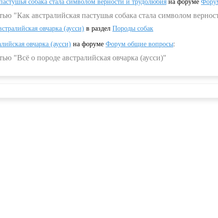
 пастушья собака стала символом верности и трудолюбия
на форуме
Фору
тью "Как австралийская пастушья собака стала символом вернос
встралийская овчарка (аусси)
в раздел
Породы собак
алийская овчарка (аусси)
на форуме
Форум общие вопросы
:
ью "Всё о породе австралийская овчарка (аусси)"