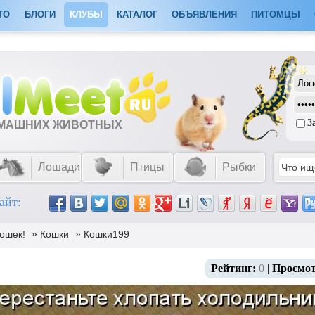
ТО
БЛОГИ
КЛУБЫ
КАТАЛОГ
ОБЪЯВЛЕНИЯ
ПИТОМЦЫ
З
ОМАШНИХ ЖИВОТНЫХ
Лошади
Птицы
Рыбки
айт:
»
»
ошек!
Кошки
Кошки199
Рейтинг:
0
|
Просмо