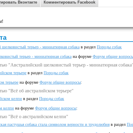
ировать Вконтакте
Комментировать Facebook
м!
та
 шелковистый терьер - миниатюрная собака
в раздел
Породы собак
ковистый терьер - миниатюрная собака
на форуме
Форум общие вопрос
атью "Австралийский шелковистый терьер - миниатюрная собака
ийском терьере
в раздел
Породы собак
ом терьере
на форуме
Форум общие вопросы
:
тью "Всё об австралийском терьере"
ийском келпи
в раздел
Породы собак
ом келпи
на форуме
Форум общие вопросы
:
тью "Всё о австралийском келпи"
ская пастушья собака стала символом верности и трудолюбия
в раздел
Пор