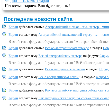
Добавить комментарий
Нет комментариев. Ваш будет первым!
Последние новости сайта
Барон
добавляет статью
Австралийский шелковистый терьер - мин
Барон
создает тему
Австралийский шелковистый терьер - миниатю
В этой теме форума обсуждаем статью "Австралийский шел
Барон
добавляет статью
Всё об австралийском терьере
в раздел
Пор
Барон
создает тему
Всё об австралийском терьере
на форуме
Форум
В этой теме форума обсуждаем статью "Всё об австралийск
Барон
добавляет статью
Всё о австралийском келпи
в раздел
Пород
Барон
создает тему
Всё о австралийском келпи
на форуме
Форум о
В этой теме форума обсуждаем статью "Всё о австралийско
Барон
добавляет статью
Как австралийская пастушья собака стала 
Барон
создает тему
Как австралийская пастушья собака стала симв
В этой теме форума обсуждаем статью "Как австралийская 