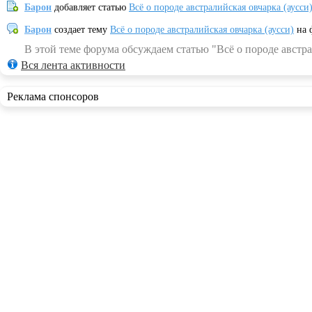
Барон
добавляет статью
Всё о породе австралийская овчарка (аусси
Барон
создает тему
Всё о породе австралийская овчарка (аусси)
на 
В этой теме форума обсуждаем статью "Всё о породе австра
Вся лента активности
Реклама спонсоров