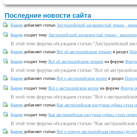
Последние новости сайта
Барон
добавляет статью
Австралийский шелковистый терьер - мин
Барон
создает тему
Австралийский шелковистый терьер - миниатю
В этой теме форума обсуждаем статью "Австралийский шел
Барон
добавляет статью
Всё об австралийском терьере
в раздел
Пор
Барон
создает тему
Всё об австралийском терьере
на форуме
Форум
В этой теме форума обсуждаем статью "Всё об австралийск
Барон
добавляет статью
Всё о австралийском келпи
в раздел
Пород
Барон
создает тему
Всё о австралийском келпи
на форуме
Форум о
В этой теме форума обсуждаем статью "Всё о австралийско
Барон
добавляет статью
Как австралийская пастушья собака стала 
Барон
создает тему
Как австралийская пастушья собака стала симв
В этой теме форума обсуждаем статью "Как австралийская 
Барон
добавляет статью
Всё о породе австралийская овчарка (аусси