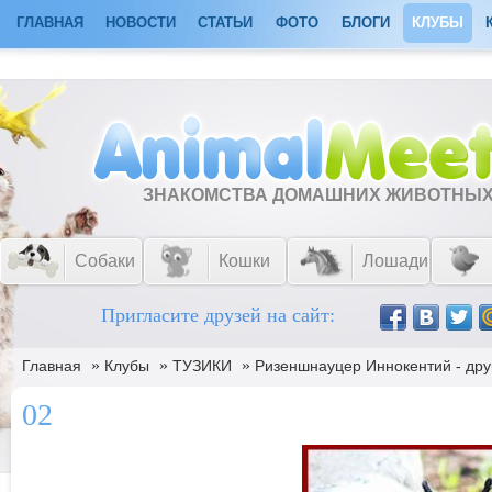
ГЛАВНАЯ
НОВОСТИ
СТАТЬИ
ФОТО
БЛОГИ
КЛУБЫ
ЗНАКОМСТВА ДОМАШНИХ ЖИВОТНЫ
Собаки
Кошки
Лошади
Пригласите друзей на сайт:
»
»
»
Главная
Клубы
ТУЗИКИ
Ризеншнауцер Иннокентий - дру
02