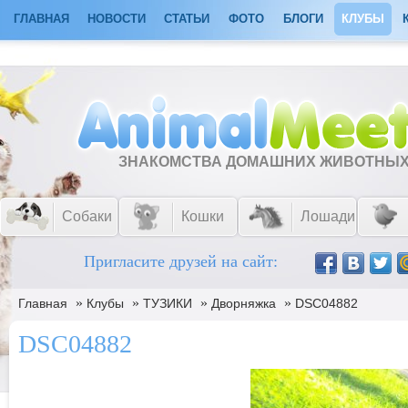
ГЛАВНАЯ
НОВОСТИ
СТАТЬИ
ФОТО
БЛОГИ
КЛУБЫ
ЗНАКОМСТВА ДОМАШНИХ ЖИВОТНЫ
Собаки
Кошки
Лошади
Пригласите друзей на сайт:
»
»
»
»
Главная
Клубы
ТУЗИКИ
Дворняжка
DSC04882
DSC04882