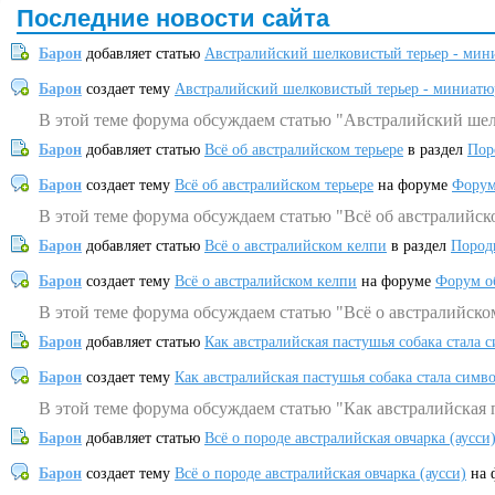
Последние новости сайта
Барон
добавляет статью
Австралийский шелковистый терьер - мин
Барон
создает тему
Австралийский шелковистый терьер - миниатю
В этой теме форума обсуждаем статью "Австралийский шел
Барон
добавляет статью
Всё об австралийском терьере
в раздел
Пор
Барон
создает тему
Всё об австралийском терьере
на форуме
Форум
В этой теме форума обсуждаем статью "Всё об австралийск
Барон
добавляет статью
Всё о австралийском келпи
в раздел
Пород
Барон
создает тему
Всё о австралийском келпи
на форуме
Форум о
В этой теме форума обсуждаем статью "Всё о австралийско
Барон
добавляет статью
Как австралийская пастушья собака стала 
Барон
создает тему
Как австралийская пастушья собака стала симв
В этой теме форума обсуждаем статью "Как австралийская 
Барон
добавляет статью
Всё о породе австралийская овчарка (аусси
Барон
создает тему
Всё о породе австралийская овчарка (аусси)
на 