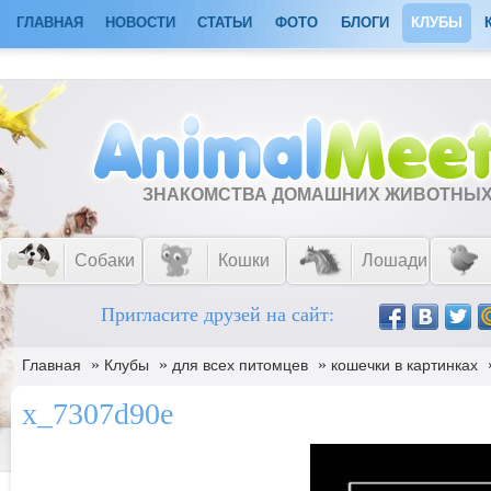
ГЛАВНАЯ
НОВОСТИ
СТАТЬИ
ФОТО
БЛОГИ
КЛУБЫ
ЗНАКОМСТВА ДОМАШНИХ ЖИВОТНЫ
Собаки
Кошки
Лошади
Пригласите друзей на сайт:
»
»
»
Главная
Клубы
для всех питомцев
кошечки в картинках
x_7307d90e