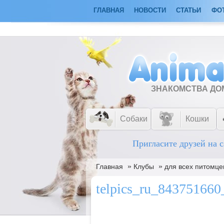
ГЛАВНАЯ
НОВОСТИ
СТАТЬИ
ФО
ЗНАКОМСТВА Д
Собаки
Кошки
Пригласите друзей на с
»
»
Главная
Клубы
для всех питомце
telpics_ru_84375166