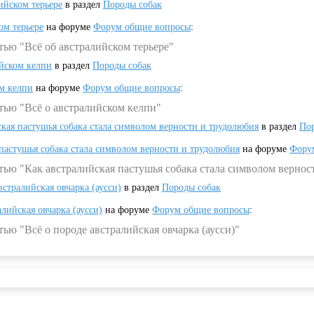
ийском терьере
в раздел
Породы собак
ом терьере
на форуме
Форум общие вопросы
:
тью "Всё об австралийском терьере"
ийском келпи
в раздел
Породы собак
ом келпи
на форуме
Форум общие вопросы
:
тью "Всё о австралийском келпи"
ская пастушья собака стала символом верности и трудолюбия
в раздел
Пор
 пастушья собака стала символом верности и трудолюбия
на форуме
Фору
тью "Как австралийская пастушья собака стала символом вернос
встралийская овчарка (аусси)
в раздел
Породы собак
алийская овчарка (аусси)
на форуме
Форум общие вопросы
:
ью "Всё о породе австралийская овчарка (аусси)"