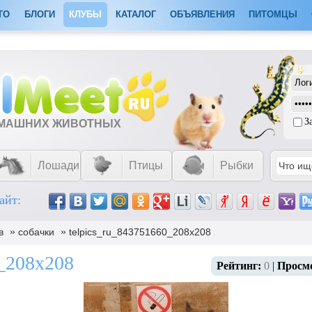
ТО
БЛОГИ
КЛУБЫ
КАТАЛОГ
ОБЪЯВЛЕНИЯ
ПИТОМЦЫ
З
ОМАШНИХ ЖИВОТНЫХ
Лошади
Птицы
Рыбки
айт:
»
»
в
собачки
telpics_ru_843751660_208x208
0_208x208
Рейтинг:
0
|
Просм