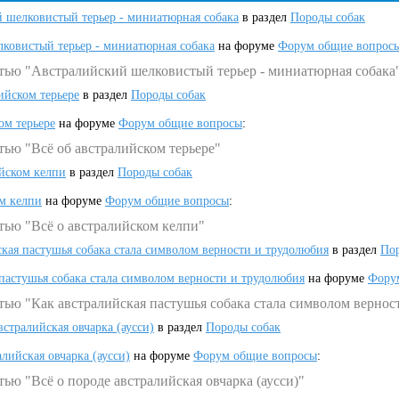
 шелковистый терьер - миниатюрная собака
в раздел
Породы собак
ковистый терьер - миниатюрная собака
на форуме
Форум общие вопрос
атью "Австралийский шелковистый терьер - миниатюрная собака
ийском терьере
в раздел
Породы собак
ом терьере
на форуме
Форум общие вопросы
:
тью "Всё об австралийском терьере"
ийском келпи
в раздел
Породы собак
ом келпи
на форуме
Форум общие вопросы
:
тью "Всё о австралийском келпи"
ская пастушья собака стала символом верности и трудолюбия
в раздел
Пор
 пастушья собака стала символом верности и трудолюбия
на форуме
Фору
тью "Как австралийская пастушья собака стала символом вернос
встралийская овчарка (аусси)
в раздел
Породы собак
алийская овчарка (аусси)
на форуме
Форум общие вопросы
:
ью "Всё о породе австралийская овчарка (аусси)"