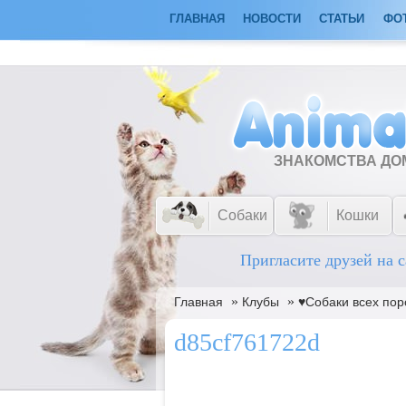
ГЛАВНАЯ
НОВОСТИ
СТАТЬИ
ФО
ЗНАКОМСТВА Д
Собаки
Кошки
Пригласите друзей на с
»
»
Главная
Клубы
♥Собаки всех пор
d85cf761722d