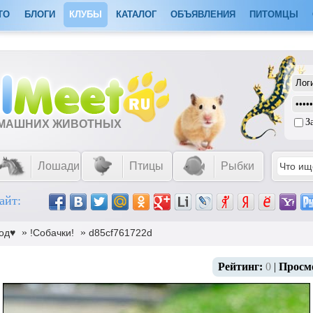
ТО
БЛОГИ
КЛУБЫ
КАТАЛОГ
ОБЪЯВЛЕНИЯ
ПИТОМЦЫ
З
ОМАШНИХ ЖИВОТНЫХ
Лошади
Птицы
Рыбки
айт:
»
»
од♥
!Собачки!
d85cf761722d
Рейтинг:
0
|
Просм