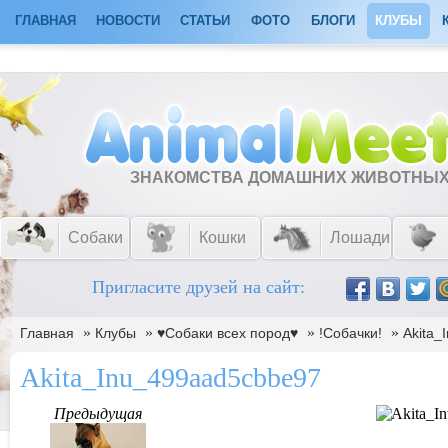
ГЛАВНАЯ
НОВОСТИ
СТАТЬИ
ФОТО
БЛОГИ
КЛУБЫ
ЗНАКОМСТВА ДОМАШНИХ ЖИВОТНЫ
Собаки
Кошки
Лошади
Пригласите друзей на сайт:
»
»
»
»
Главная
Клубы
♥Собаки всех пород♥
!Собачки!
Akita_
Akita_Inu_499aad5cbbe97
Предыдущая