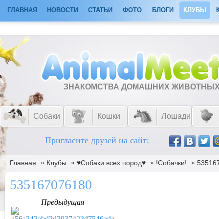
ГЛАВНАЯ
НОВОСТИ
СТАТЬИ
ФОТО
БЛОГИ
КЛУБЫ
ЗНАКОМСТВА ДОМАШНИХ ЖИВОТНЫ
Собаки
Кошки
Лошади
Пригласите друзей на сайт:
»
»
»
»
Главная
Клубы
♥Собаки всех пород♥
!Собачки!
53516
535167076180
Предыдущая