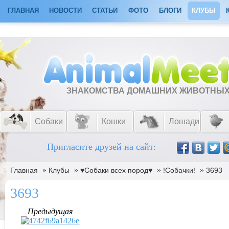
ГЛАВНАЯ
НОВОСТИ
СТАТЬИ
ФОТО
БЛОГИ
КЛУБЫ
ЗНАКОМСТВА ДОМАШНИХ ЖИВОТНЫ
Собаки
Кошки
Лошади
Пригласите друзей на сайт:
»
»
»
»
Главная
Клубы
♥Собаки всех пород♥
!Собачки!
3693
3693
Предыдущая